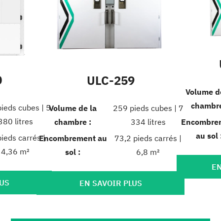
0
ULC-259
Volume d
chambre
ieds cubes | 5
Volume de la
259 pieds cubes | 7
380 litres
Encombre
chambre :
334 litres
au sol 
ieds carrés |
Encombrement au
73,2 pieds carrés |
4,36 m²
sol :
6,8 m²
EN
LUS
EN SAVOIR PLUS