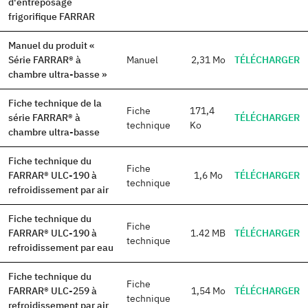
d'entreposage
frigorifique FARRAR
Manuel du produit «
Série FARRAR® à
Manuel
2,31 Mo
TÉLÉCHARGER
chambre ultra-basse »
Fiche technique de la
Fiche
171,4
série FARRAR® à
TÉLÉCHARGER
technique
Ko
chambre ultra-basse
Fiche technique du
Fiche
FARRAR® ULC-190 à
1,6 Mo
TÉLÉCHARGER
technique
refroidissement par air
Fiche technique du
Fiche
FARRAR® ULC-190 à
1.42 MB
TÉLÉCHARGER
technique
refroidissement par eau
Fiche technique du
Fiche
FARRAR® ULC-259 à
1,54 Mo
TÉLÉCHARGER
technique
refroidissement par air